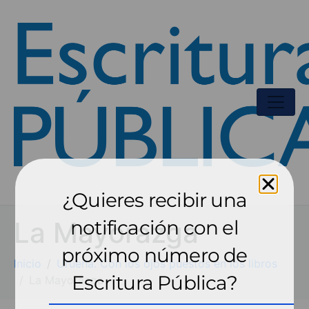
¿Quieres recibir una
La Mayorazga
notificación con el
próximo número de
Inicio
Urueña. Con los ojos puestos en los libros
Escritura Pública?
La Mayorazga