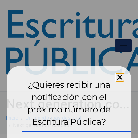
¿Quieres recibir una
notificación con el
Next generation concept.
próximo número de
Inicio
Un mundo más desigual
Escritura Pública?
Next generation concept.