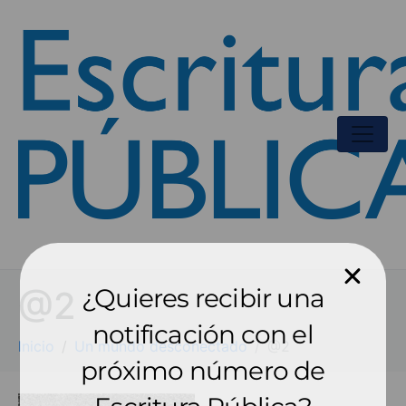
¿Quieres recibir una
@2
notificación con el
Inicio
Un mundo desconectado
@2
próximo número de