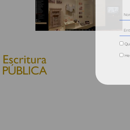
Qui
He 
© 2010, Consejo General del
Notariado