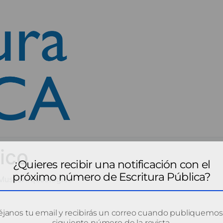
ico
¿Quieres recibir una notificación con el
próximo número de Escritura Pública?
MuseoArqueologico
janos tu email y recibirás un correo cuando publiquemos
siguiente número de la revista.