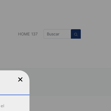
HOME 137
 el