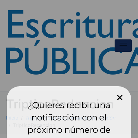
TripticoRedencion
¿Quieres recibir una
notificación con el
Inicio
Tríptico de la Redención: la Crucifixión
TripticoRedencion
próximo número de