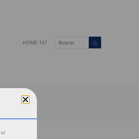
HOME 137
 el