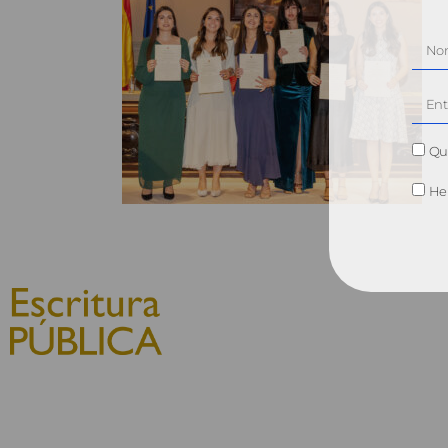
Qui
He 
© 2010, Consejo General del
Notariado