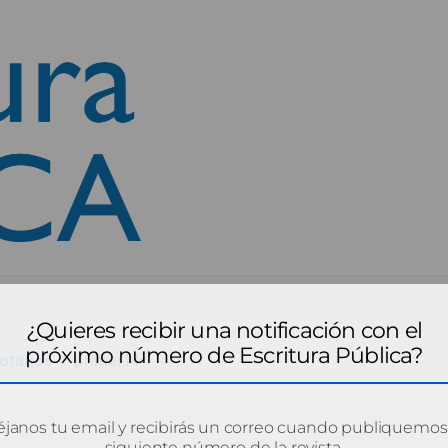
¿Quieres recibir una notificación con el
próximo número de Escritura Pública?
otarios
primer14
janos tu email y recibirás un correo cuando publiquemos
siguiente número de la revista.