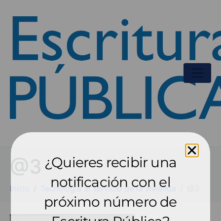
¿Quieres recibir una
@3
notificación con el
Inicio
Tecnología al servicio de la vivienda
@3
próximo número de