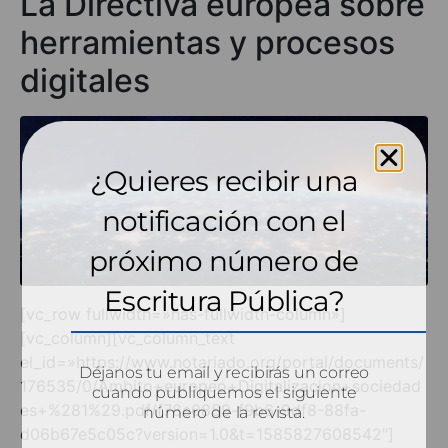
La Directiva europea sobre
herramientas y procesos
digitales
¿Quieres recibir una
notificación con el
próximo número de
Escritura Pública?
[vc_row fullwidth=»has-fullwidth-column»]
[vc_column][vc_column_text
el_id=»https://www.notariado.org/portal/documents/
Déjanos tu email y recibirás un correo
176535/0/Ambito+europeo+Digitalizacion+sociedad
cuando publiquemos el siguiente
es+%281%29.pdf/f78e0859-f9b6-9df8-88fa-
número de la revista.
d06b67e5c05c?version=1.0&t=1585827608542″]