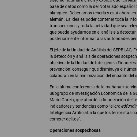
base de datos como la del Notariado español p
blanqueo. Deberíamos tenerla y está ahora en 
alemán. La idea es poder contener toda la inf
transacciones y toda la actividad que sea rel
que pueda ayudarnos en el análisis a detecta
posteriormente informar a las autoridades per
El jefe de la Unidad de Análisis del SEPBLAC, 
la detección y análisis de operaciones sospec
objetivo de la Unidad de Inteligencia Financier
prevención; conseguir que disminuya el número
colaboran en la minimización del impacto del c
En la última conferencia de la mañana intervin
Subgrupo de Investigación Económica de la Gu
Mario García, que abordó la financiación del t
indicadores y tendencias como “el
crowdfundi
Inteligencia Artificial, a la que los terrorista
cometer delitos”.
Operaciones sospechosas