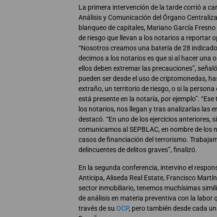
La primera intervención de la tarde corrió a car
Análisis y Comunicación del Órgano Centraliz
blanqueo de capitales, Mariano García Fresno 
de riesgo que llevan a los notarios a reportar
“Nosotros creamos una batería de 28 indicador
decimos a los notarios es que si al hacer una
ellos deben extremar las precauciones”, señaló
pueden ser desde el uso de criptomonedas, ha
extraño, un territorio de riesgo, o si la persona
está presente en la notaría, por ejemplo”. “Ese
los notarios, nos llegan y tras analizarlas la
destacó. “En uno de los ejercicios anteriores, s
comunicamos al SEPBLAC, en nombre de los no
casos de financiación del terrorismo. Trabaja
delincuentes de delitos graves”, finalizó.
En la segunda conferencia, intervino el respo
Anticipa, Aliseda Real Estate, Francisco Martí
sector inmobiliario, tenemos muchísimas simil
de análisis en materia preventiva con la labor 
través de su
OCP
, pero también desde cada una