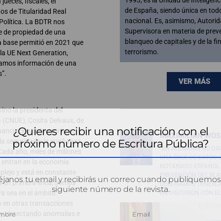
jueces, fiscales, el
de España, siendo única en todo 
s de Titularidad Real
nacional. Es, asimismo, Autori
Política. La BDTR nos
Supervisora en materia de prev
je de propiedad de una
blanqueo de capitales y de la fi
ta base permitió en 2021 que
terrorismo.
 la UE Next Generation,
níamos información de una
s”.
VER MÁS
vino la presidenta del
 (CNUE), Cosita Delvaux, de
¿Quieres recibir una notificación con el
nanciación del terrorismo
MAXIMILIAN WOS
la seguridad y la confianza
próximo número de Escritura Pública?
“EN ALEMANIA NO DI
Cada año, miles de millones
UNA BASE DE DATOS 
s entran en la economía
NOTARIADO ESPAÑOL 
mplejo y está en constante
PREVENCIÓN DEL BLA
janos tu email y recibirás un correo cuando publiquemos
s en primera línea, somos
DEBERÍAMOS TENERLA
siguiente número de la revista.
ya sea en el ámbito
EN DISCUSIÓN CON EL
 o en otras transacciones
ey, detectando anomalías e