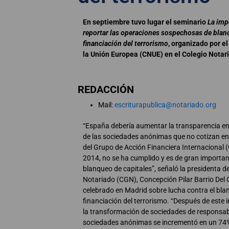
En septiembre tuvo lugar el seminario
La imp
reportar las operaciones sospechosas de blanq
financiación del terrorismo
, organizado por e
la Unión Europea (CNUE) en el Colegio Notari
REDACCIÓN
Mail:
escriturapublica@notariado.org
“España debería aumentar la transparencia en
de las sociedades anónimas que no cotizan e
del Grupo de Acción Financiera Internacional (
2014, no se ha cumplido y es de gran importanc
blanqueo de capitales”, señaló la presidenta d
Notariado (CGN), Concepción Pilar Barrio Del 
celebrado en Madrid sobre lucha contra el bla
financiación del terrorismo. “Después de este 
la transformación de sociedades de responsabi
sociedades anónimas se incrementó en un 74% y