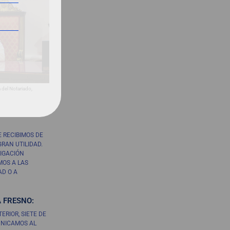
 del Notariado,
 RECIBIMOS DE
GRAN UTILIDAD.
TIGACIÓN
MOS A LAS
AD O A
 FRESNO:
ERIOR, SIETE DE
UNICAMOS AL