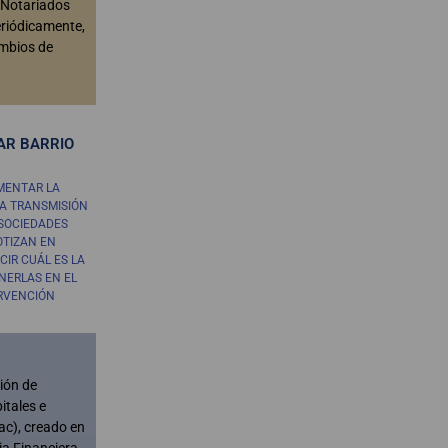
s Notariados
eriódicamente,
ambios de
AR BARRIO
MENTAR LA
A TRANSMISIÓN
 SOCIEDADES
OTIZAN EN
CIR CUÁL ES LA
NERLAS EN EL
ERVENCIÓN
sión de
itales e
ac), creado en
ia Financiera