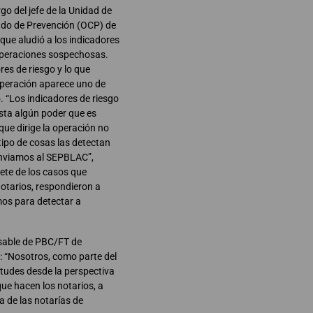
go del jefe de la Unidad de
ado de Prevención (OCP) de
que aludió a los indicadores
 operaciones sospechosas.
es de riesgo y lo que
 operación aparece uno de
. “Los indicadores de riesgo
sta algún poder que es
 que dirige la operación no
 tipo de cosas las detectan
s enviamos al SEPBLAC”,
iete de los casos que
tarios, respondieron a
mos para detectar a
nsable de PBC/FT de
n: “Nosotros, como parte del
itudes desde la perspectiva
que hacen los notarios, a
 de las notarías de