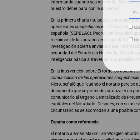
informando cuando sea necesario. No es solo u
nuestro deber para con la sociedad”.
En la primera charla titulada
La importancia de
operaciones sospechosas en la lucha contra el
Qui
española (SEPBLAC), Pedro Comín explicó que
recibimos de los notarios es de utilidad. Por ej
He 
investigación abierta enviamos esa informació
seguridad del Estado o a Hacienda. Si no, la
inteligencia básica a través de la que realizam
En la intervención sobre
El
rol de los notarios e
comunicación de las operaciones sospechosas
Nieto, señaló que “cuando el notario percibe qu
documento que se pretende autorizar y un posi
comunicarlo al Órgano Centralizado de Preve
capitales del Notariado. Después, con su aseso
circunstancias se acomodan a una posible c
España como referencia
El notario alemán Maximilian Wosgien abordó 
sistema notarial alemán y explicó que “en Al