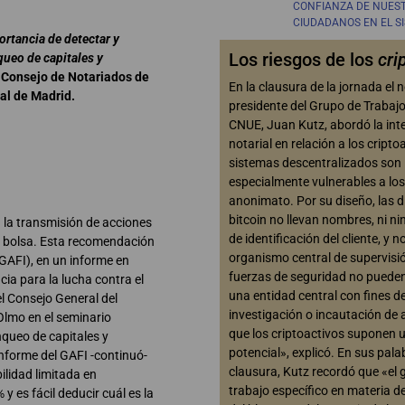
CONFIANZA DE NUES
CIUDADANOS EN EL S
ortancia de detectar y
Los riesgos de los
cri
ueo de capitales y
l Consejo de Notariados de
En la clausura de la jornada el n
al de Madrid.
presidente del Grupo de Trabaj
CNUE, Juan Kutz, abordó la int
notarial en relación a los cripto
sistemas descentralizados son
especialmente vulnerables a los
anonimato. Por su diseño, las d
bitcoin no llevan nombres, ni ni
 la transmisión de acciones
de identificación del cliente, y n
n bolsa. Esta recomendación
organismo central de supervisió
GAFI), en un informe en
fuerzas de seguridad no pueden 
ia para la lucha contra el
una entidad central con fines d
el Consejo General del
investigación o incautación de a
Olmo en el seminario
que los criptoactivos suponen u
nqueo de capitales y
potencial», explicó. En sus pala
informe del GAFI -continuó-
clausura, Kutz recordó que «el 
lidad limitada en
trabajo específico en materia d
 es fácil deducir cuál es la