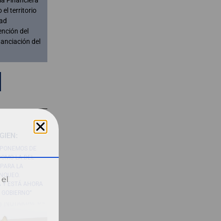
el territorio
dad
ención del
nanciación del
GIEN:
SPONEMOS DE
COMO LA DEL
PARA LA
NQUEO.
 el
 Y ESTÁ AHORA
 GOBIERNO”