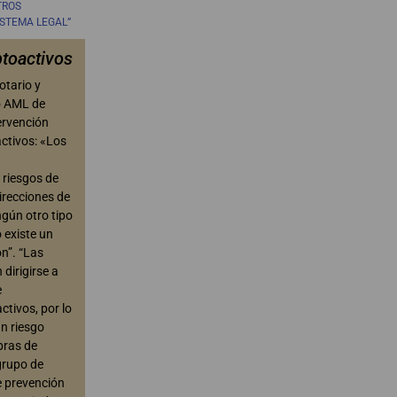
TROS
ISTEMA LEGAL”
ptoactivos
otario y
o AML de
ervención
activos: «Los
 riesgos de
irecciones de
ngún otro tipo
o existe un
n”. “Las
dirigirse a
e
ctivos, por lo
n riesgo
bras de
grupo de
e prevención