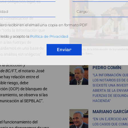
na obligación legal, es
 la comunicación de
 BC/FT
, el director de la UIF
ero recibir en el email una copia en formato PDF
 “toda la información que
emplo, si existe una
leído y acepto la
Política de Privacidad
n a las fuerzas de
 guardamos en una base de
Enviar
Un momento de la intervención de la presidenta
os análisis estratégicos”.
Concepción Barrio.
n la detección y
PEDRO COMÍN:
 de BC/FT
, el notario José
“LA INFORMACIÓN QUE
e hay relación entre el
LOS NOTARIOS ES DE 
ble riesgo, debe
SI EXISTE UNA INVES
nción (OCP) de blanqueo de
ABIERTA SE LA ENVIA
ramiento, se observa si las
FUERZAS DE SEGURID
omunicación al SEPBLAC”.
HACIENDA”
MARIANO GARCÍA
“EN UN EJERCICIO ANT
el funcionamiento del
LOS CASOS QUE COM
emania no disponemos de una