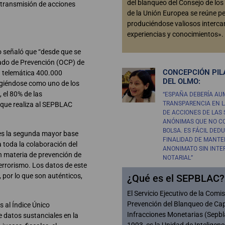
del blanqueo del Consejo de lo
 transmisión de acciones
de la Unión Europea se reúne p
produciéndose valiosos interc
experiencias y conocimientos».
o señaló que “desde que se
ado de Prevención (OCP) de
CONCEPCIÓN PIL
a telemática 400.000
DEL OLMO:
rigiéndose como uno de los
 el 80% de las
“ESPAÑA DEBERÍA AU
TRANSPARENCIA EN L
que realiza al SEPBLAC
DE ACCIONES DE LAS
ANÓNIMAS QUE NO C
BOLSA. ES FÁCIL DEDU
 es la segunda mayor base
FINALIDAD DE MANTE
a toda la colaboración del
ANONIMATO SIN INT
 materia de prevención de
NOTARIAL”
terrorismo. Los datos de este
 por lo que son auténticos,
¿Qué es el SEPBLAC?
El Servicio Ejecutivo de la Comi
Prevención del Blanqueo de Cap
 al Índice Único
Infracciones Monetarias (Sepbl
 datos sustanciales en la
1993, es la Unidad de Inteligenc