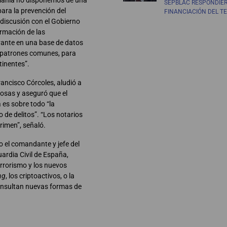
SEPBLAC RESPONDIE
ara la prevención del
FINANCIACIÓN DEL T
discusión con el Gobierno
ormación de las
evante en una base de datos
r patrones comunes, para
tinentes”.
Francisco Córcoles
,
aludió a
hosas y aseguró que el
a es sobre todo “la
 de delitos”. “Los notarios
rimen”, señaló.
o el comandante y jefe del
ardia Civil de España,
errorismo y los nuevos
ng
, los criptoactivos, o la
s consultan nuevas formas de