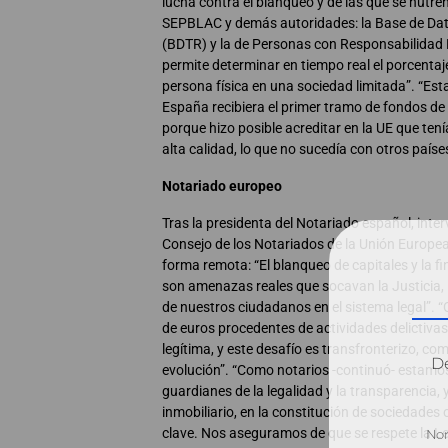
lucha contra el blanqueo y de las que se nutren 
SEPBLAC y demás autoridades: la Base de Dato
(BDTR) y la de Personas con Responsabilidad 
permite determinar en tiempo real el porcenta
persona física en una sociedad limitada”. “Es
España recibiera el primer tramo de fondos de
porque hizo posible acreditar en la UE que te
alta calidad, lo que no sucedía con otros paíse
Notariado europeo
Tras la presidenta del Notariado español, inter
Consejo de los Notariados de la Unión Europea
forma remota: “El blanqueo de capitales y la fi
son amenazas reales que socavan la Justicia, 
de nuestros ciudadanos en el sistema legal”. “
de euros procedentes de actividades delictiva
legítima, y este desafío es transfronterizo, co
Dé
evolución”. “Como notarios -continuó- estamo
guardianes de la legalidad y la transparencia, 
inmobiliario, en la constitución de sociedades
clave. Nos aseguramos de que se respete la L