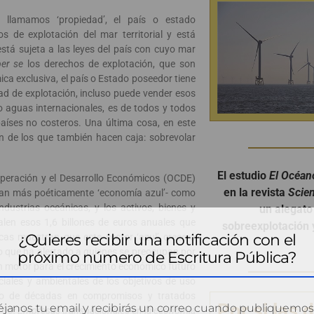
llamamos ‘propiedad’, el país o estado
os de explotación del mar territorial y está
stá sujeta a las leyes del país con cuyo mar
per se
los derechos de explotación, que son
mica exclusiva, el país o Estado poseedor tiene
ad de explotación, incluso puede vender esos
aguas internacionales, es de todos y todos
aíses no costeros. Una última cosa, en este
en de los que también hacen caja: sobrevolar
El estudio
El Océan
peración y el Desarrollo Económicos (OCDE)
en la revista
Scie
aman más poéticamente ‘economía azul’- como
dustrias oceánicas, y los activos, bienes y
un alegato
alen esos 1,6 billones de euros anuales que
sobreexplotación 
¿Quieres recibir una notificación con el
cas muestran que este sector ‘azul’ crecerá
o que ha alertado a quienes se preocupan por
próximo número de Escritura Pública?
un motor para el crecimiento económico futuro
ciales y ambientales de los objetivos de uso
rgo de décadas en compromisos y tratados
Por si las 
janos tu email y recibirás un correo cuando publiquemos
100: Empresas transnacionales en la economía