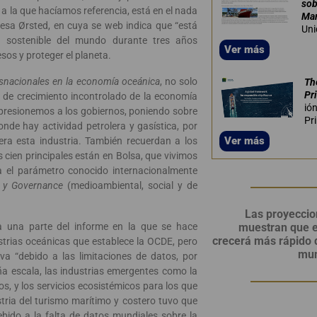
sob
 a la que hacíamos referencia, está en el nada
Mar
esa Ørsted, en cuya se web indica que “está
Uni
 sostenible del mundo durante tres años
Ver más
sos y proteger el planeta.
snacionales en la economía oceánica
, no solo
Th
Pr
s de crecimiento incontrolado de la economía
ió
 presionemos a los gobiernos, poniendo sobre
Pr
onde hay actividad petrolera y gasística, por
Ver más
era esta industria. También recuerdan a los
 cien principales están en Bolsa, que vivimos
a el parámetro conocido internacionalmente
l y Governance
(medioambiental, social y de
Las proyecci
ida una parte del informe en la que se hace
muestran que es
crecerá más rápido 
ustrias oceánicas que establece la OCDE, pero
mun
a “debido a las limitaciones de datos, por
eña escala, las industrias emergentes como la
s, y los servicios ecosistémicos para los que
tria del turismo marítimo y costero tuvo que
debido a la falta de datos mundiales sobre la