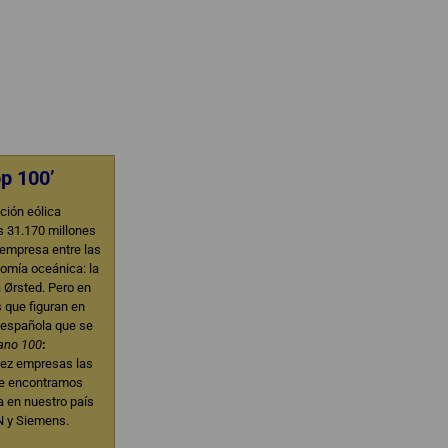
op 100’
ación eólica
 31.170 millones
 empresa entre las
nomía oceánica: la
 Ørsted. Pero en
s que figuran en
a española que se
ano 100
:
diez empresas las
ue encontramos
 en nuestro país
 y Siemens.