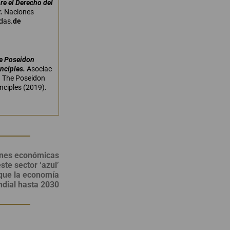
re el Derecho del
.
Naciones
das.
de
2020).
e Poseidon
inciples.
Asociac
n The Poseidon
inciples (2019).
ones económicas
te sector ‘azul’
que la economía
dial hasta 2030