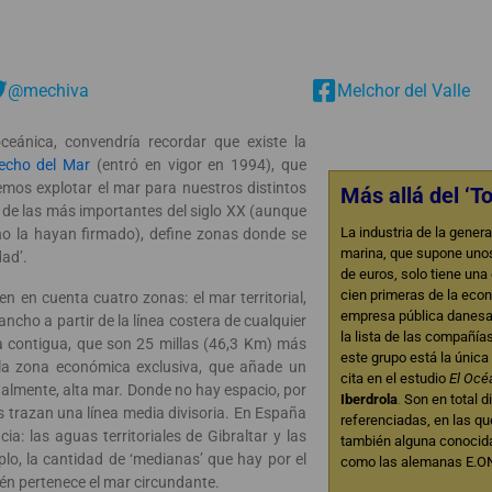
@mechiva
Melchor del Valle
ceánica, convendría recordar que existe la
echo del Mar
(entró en vigor en 1994), que
mos explotar el mar para nuestros distintos
Más allá del ‘T
 de las más importantes del siglo XX (aunque
La industria de la gener
no la hayan firmado), define zonas donde se
marina, que supone unos
dad’.
de euros, solo tiene una
cien primeras de la eco
n en cuenta cuatro zonas: el mar territorial,
empresa pública danesa
ncho a partir de la línea costera de cualquier
la lista de las compañía
a contigua, que son 25 millas (46,3 Km) más
este grupo está la únic
; la zona económica exclusiva, que añade un
cita en el estudio
El Océ
inalmente, alta mar. Donde no hay espacio, por
Iberdrola
.
Son en total 
os trazan una línea media divisoria. En España
referenciadas, en las q
a: las aguas territoriales de Gibraltar y las
también alguna conocida
mplo, la cantidad de ‘medianas’ que hay por el
como las alemanas E.ON
én pertenece el mar circundante.