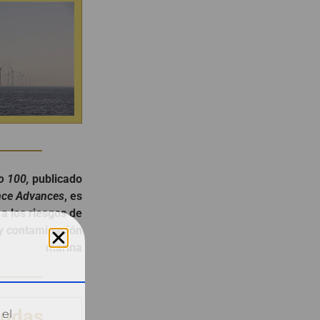
o 100,
publicado
nce Advances
, es
 a los riesgos de
y contaminación
marina
dudas
 el