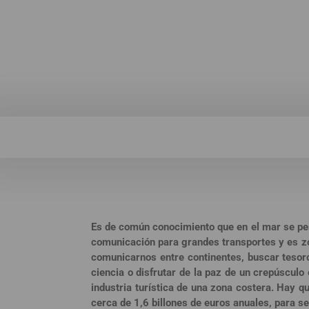
Herederos
Es de común conocimiento que en el mar se pes
comunicación para grandes transportes y es zon
comunicarnos entre continentes, buscar tesoro
ciencia o disfrutar de la paz de un crepúsculo 
industria turística de una zona costera. Hay qu
cerca de 1,6 billones de euros anuales, para s