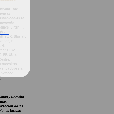
Océano 100:
presas
nsnacionales en
economía
ánica.
Virdin, T.
h, J.-B.
ffray, R. Blasiak,
Mason, H.
, H.
ner. Duke
, EE. UU.),
Centre,
(Estocolmo,
rsity (Uppsala,
r
Science
).
anos y Derecho
 mar.
vención de las
iones Unidas