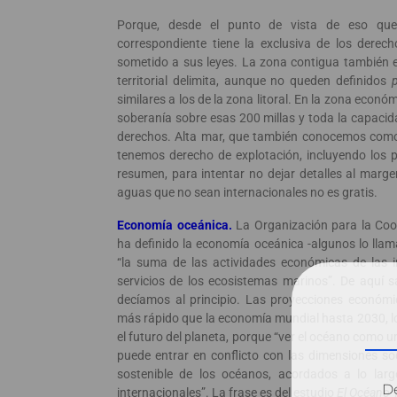
Porque, desde el punto de vista de eso que 
correspondiente tiene la exclusiva de los derech
sometido a sus leyes. La zona contigua también e
territorial delimita, aunque no queden definidos
similares a los de la zona litoral. En la zona econó
soberanía sobre esas 200 millas y toda la capacid
derechos. Alta mar, que también conocemos como 
tenemos derecho de explotación, incluyendo los p
resumen, para intentar no dejar detalles al marg
aguas que no sean internacionales no es gratis.
Economía oceánica.
La Organización para la Coo
ha definido la economía oceánica -algunos lo ll
“la suma de las actividades económicas de las in
servicios de los ecosistemas marinos”. De aquí s
decíamos al principio. Las proyecciones económi
más rápido que la economía mundial hasta 2030, l
el futuro del planeta, porque “ver el océano como 
puede entrar en conflicto con las dimensiones so
sostenible de los océanos, acordados a lo la
Dé
internacionales”. La frase es del estudio
El Océano 