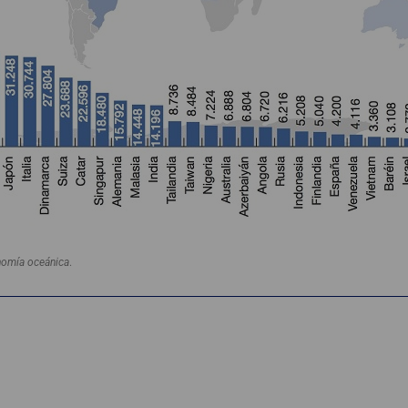
nomía oceánica
.