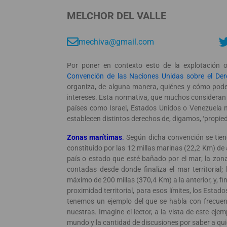
MELCHOR DEL VALLE
mechiva@gmail.com
Por poner en contexto esto de la explotación o
Convención de las Naciones Unidas sobre el Der
organiza, de alguna manera, quiénes y cómo pode
intereses. Esta normativa, que muchos consideran
países como Israel, Estados Unidos o Venezuela 
establecen distintos derechos de, digamos, ‘propie
Zonas marítimas
.
Según dicha convención se tiene
constituido por las 12 millas marinas (22,2 Km) de a
país o estado que esté bañado por el mar; la zon
contadas desde donde finaliza el mar territorial
máximo de 200 millas (370,4 Km) a la anterior, y, f
proximidad territorial, para esos límites, los Estad
tenemos un ejemplo del que se habla con frecuenci
nuestras. Imagine el lector, a la vista de este eje
mundo y la cantidad de discusiones por saber a qui