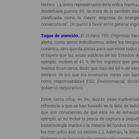
Nichiro. La única representante de la eólica marina,
desdeñable puesto 59. Se trata de la también dan
clasificada como la mayor empresa de energía
consecutivos”. Un punto a favor entre generar ingre
Toque de atención.
El Océano 100: Empresas tran
alerta, como antes indicábamos, sobre los riesgo
oceánica, sino que da pistas para que entre todos
el tapete que las arcas públicas de los Estados d
ejemplo, reciben el 41 % de los ingresos que gen
medios financieros, dado que más del 60 % de esas
tiempos en los que los inversores miran con lup
como responsabilidad ESG:
Environmental, Socia
gobierno corporativo).
Entre tanta cifra, en fin, quizás pase inadvert
referencia a que se han basado en la lista de ind
que son conscientes de que esta no es exhaustiv
ejemplo, al no incluir la pesca de captura a pequ
biotecnología marina o la minería de fondos marino
los mercados aún no existen […]. Además, la indus
limitarse a la industria del turismo de cruceros, 