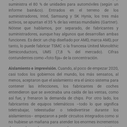
suministra el 80 % de unidades para automóviles (según un
informe bain&co). Entrados en el terreno de los
suministradores, Intel, Samsung y SK Hynix, los tres más
activos, se apuntan el 35 % de las ventas mundiales (Gartner).
Nótese que hablamos, por separado, de fabricantes y
suministradores, aunque hay algunos que desarrollan ambas
funciones. Es decir: un chip diseñado por AMD, marca AMD, por
tanto, lo puede fabricar TSMC o la francesa United Monolithic
Semiconductors, UMS (7,8 % del mercado). Cifras
contundentes como «foto fija» de la concentración.
Aislamiento e imprevisión.
Cuando, al poco de empezar 2020,
casi todos los gobiernos del mundo, los más sensatos, al
menos, aceptaron que el aislamiento era el único sistema para
contener las infecciones, los fabricantes de coches
entendieron que se avecinaba una caída de las ventas, como
así fue, y frenaron la demanda de chips. Por otro lado, los
fabricantes de equipos telemáticos –todo lo que significa
teletrabajar, teleestudiar o teledivertirse durante los
aislamientos– empezaron a pedir circuitos integrados como si
no hubiese un mañana para atender los enormes incrementos