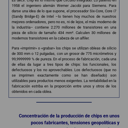
Es decir: chip es lo mismo que circuito integrado. Lo patentó en
1958 el ingeniero alemán Werner Jacobi para Siemens. Para
darse una idea de lo que supone, el procesador Six-Core, Core i7
(Sandy Bridge-E) de Intel –lo tienen hoy muchos de nuestros
mejores ordenadores, pero no es, ni de lejos, el más moderno de
la industria– contiene 2.270 millones de transistores en una
pieza de silicio de tamaño 434 mm². Calculen 30 millones de
modernos transistores en la cabeza de un alfiler.
Para «imprimir» o «grabar» los chips se utilizan obleas de silicio
de 300 mm o 12 pulgadas, con un grosor de 775 micrómetros y
99,9999999 % de pureza. En el proceso de fabricación, cada una
de ellas da lugar a tres tipos de chips: los funcionales, los
defectuosos y los no aprovechables. Los defectuosos (que no
se imprimen exactamente como se han diseñado) son
utilizables para productos menos exigentes. La rentabilidad en la
fabricación estriba en la proporción entre unos y otros de los
obtenidos en cada oblea.
Concentración de la producción de chips en unos
pocos fabricantes, tensiones geopolíticas y