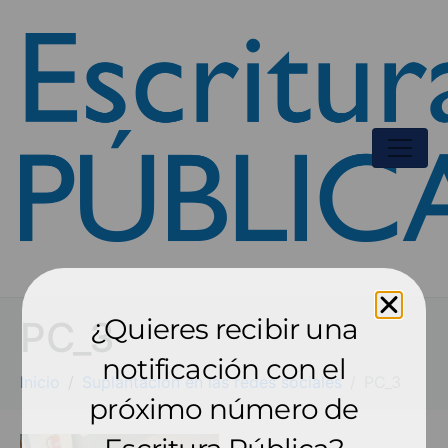
¿Quieres recibir una
PC_3
notificación con el
Inicio
Suplantación en las redes sociales
PC_3
próximo número de