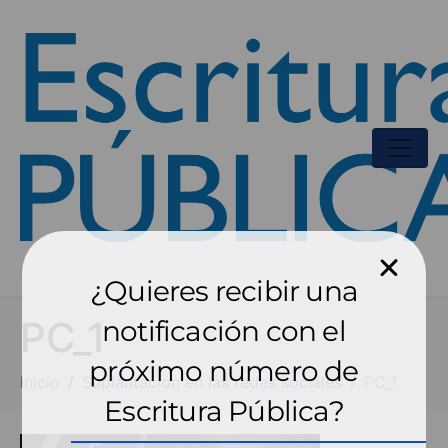
¿Quieres recibir una
PC_1
notificación con el
próximo número de
Inicio
Suplantación en las redes sociales
PC_1
Escritura Pública?