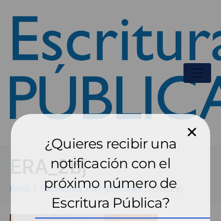
¿Quieres recibir una
ERA_2bj
notificación con el
próximo número de
Inicio
Sucesiones internacionales
ERA_2bj
Escritura Pública?