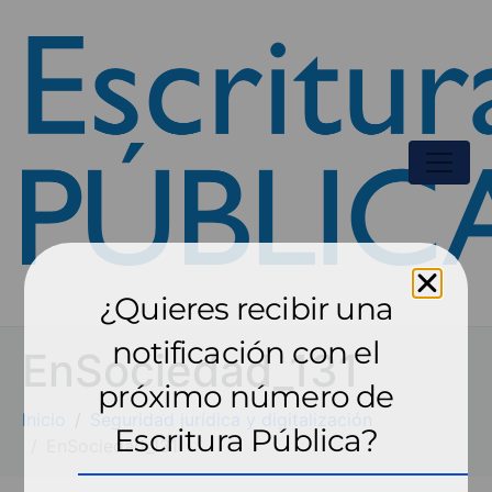
¿Quieres recibir una
notificación con el
EnSociedad_131
próximo número de
Inicio
Seguridad jurídica y digitalización
Escritura Pública?
EnSociedad_131