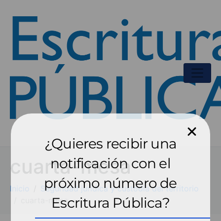
¿Quieres recibir una
cuarta-mesa
notificación con el
próximo número de
Inicio
Seguridad jurídica y custodia del territorio
Escritura Pública?
cuarta-mesa