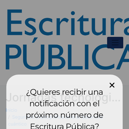
¿Quieres recibir una
Jornadas tecnológicas
notificación con el
Inicio
próximo número de
Seguridad criptográfica ante el desarrollo
cuántico
Escritura Pública?