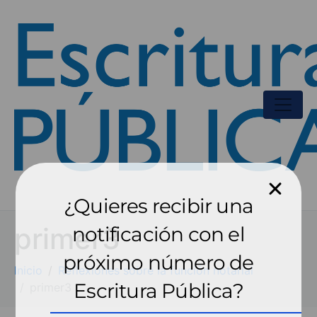
¿Quieres recibir una
primer3
notificación con el
próximo número de
Inicio
Reflexiones sobre la función notarial
Escritura Pública?
primer3