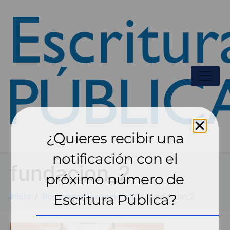
¿Quieres recibir una
notificación con el
fundacion_2
próximo número de
Inicio
Reconocer la excelencia
Escritura Pública?
fundacion_2