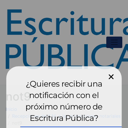
¿Quieres recibir una
not9
notificación con el
próximo número de
Inicio
Recepciones de S.M. a las promociones notariales
Escritura Pública?
not9