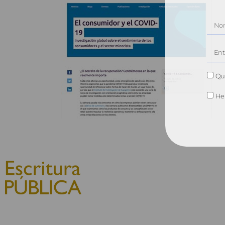
Qui
He 
© 2010, Consejo General del
Notariado