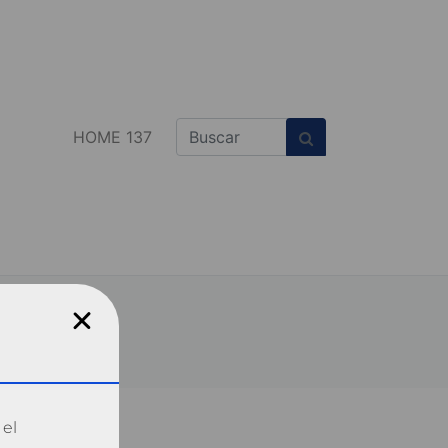
HOME 137
 el