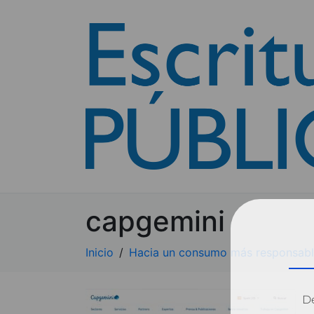
capgemini
Inicio
Hacia un consumo más responsabl
Dé