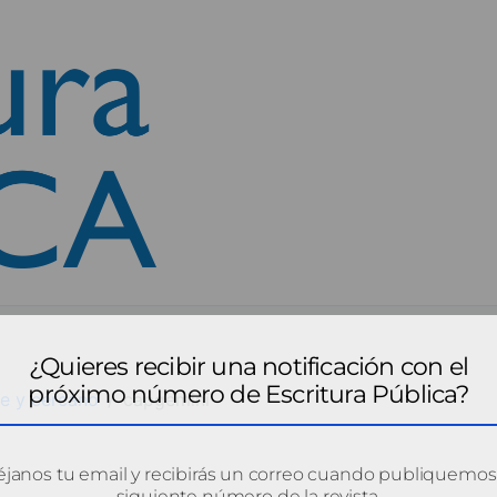
¿Quieres recibir una notificación con el
próximo número de Escritura Pública?
e y cercano
capgemini
janos tu email y recibirás un correo cuando publiquemos
siguiente número de la revista.