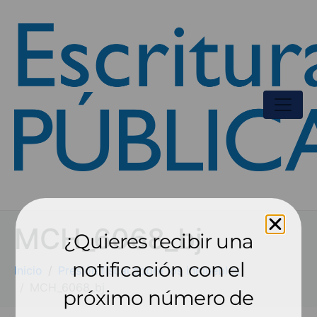
MCH_6068_bj
¿Quieres recibir una
notificación con el
Inicio
Presión fiscal sobre los inmuebles
MCH_6068_bj
próximo número de