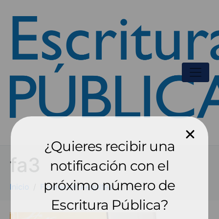
¿Quieres recibir una
fa3
notificación con el
próximo número de
Inicio
Fundación Aequitas
fa3
Escritura Pública?