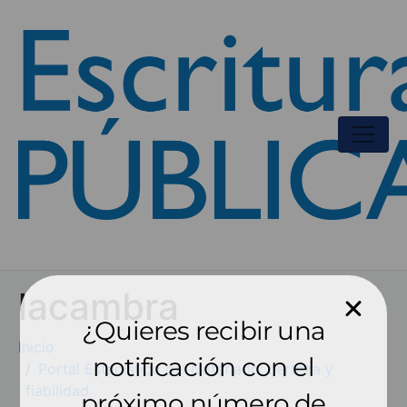
lacambra
¿Quieres recibir una
Inicio
notificación con el
Portal Estadístico del Notariado: certeza y
fiabilidad
próximo número de