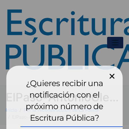
¿Quieres recibir una
notificación con el
ElPaso-AntonioGlez-N6162-EP_bj
próximo número de
Inicio
Por la reconstrucción de La Palma
Escritura Pública?
ElPaso-AntonioGlez-N6162-EP_bj