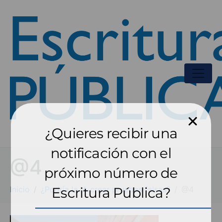
¿Quieres recibir una
notificación con el
@4
próximo número de
Inicio
¿Podría la IA crear pruebas falsas?
Escritura Pública?
@4