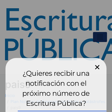
¿Quieres recibir una
pais9
notificación con el
próximo número de
Inicio
Plan Notarial de Emergencias frente a catástrofes
Escritura Pública?
pais9