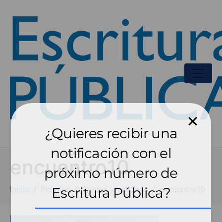
¿Quieres recibir una
notificación con el
encuentro10
próximo número de
Inicio
Peñafiel. De vinos y vacceos
Escritura Pública?
encuentro10