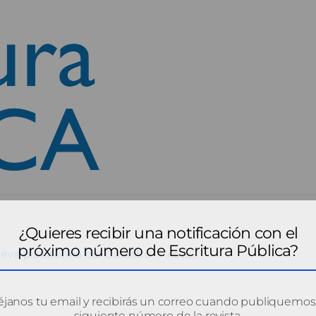
¿Quieres recibir una notificación con el
próximo número de Escritura Pública?
ueva plataforma del Catastro
not22
janos tu email y recibirás un correo cuando publiquemos
siguiente número de la revista.