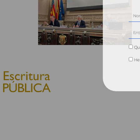
Qui
He 
© 2010, Consejo General del
Notariado