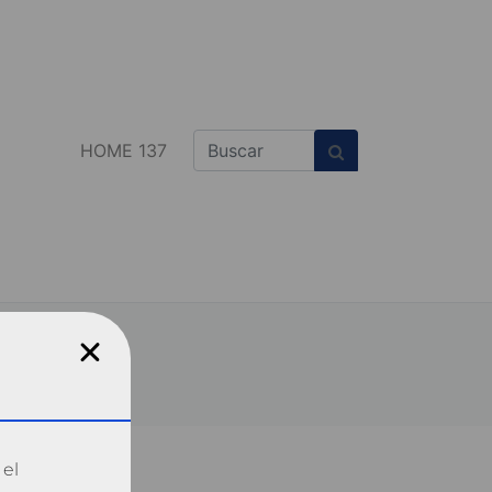
HOME 137
 el