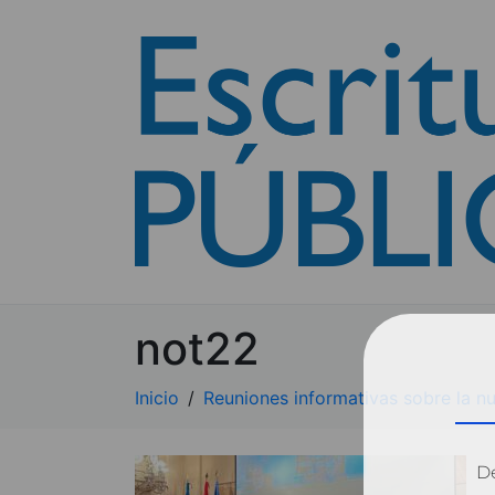
not22
Inicio
Reuniones informativas sobre la n
Dé