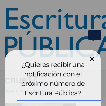
¿Quieres recibir una
notificación con el
cnue17
próximo número de
Inicio
Notariados europeos
cnue17
Escritura Pública?