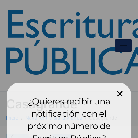
¿Quieres recibir una
Casagrande
notificación con el
Inicio
Nava, entre sidra y agua
Casagrande
próximo número de