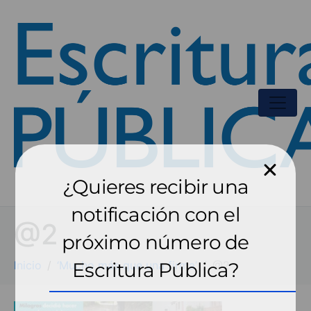
¿Quieres recibir una
notificación con el
@2
próximo número de
Inicio
‘Mucho más que una firma’
Escritura Pública?
@2