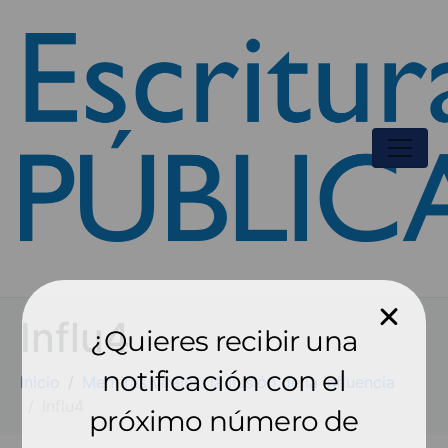
Influ4
¿Quieres recibir una
notificación con el
Inicio
Mentiras virales: la ilusión de la influencia
Influ4
próximo número de