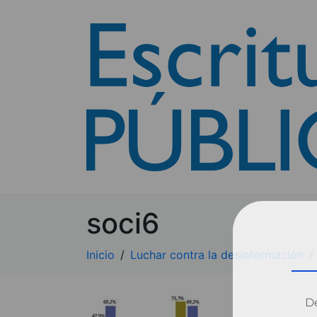
soci6
Inicio
Luchar contra la desinformación
Dé