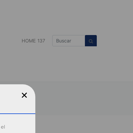
HOME 137
 el