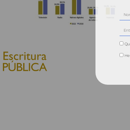
Qui
He 
© 2010, Consejo General del
Notariado