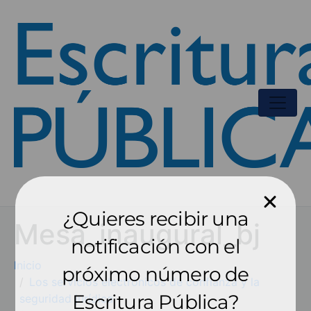
¿Quieres recibir una
Mesa_inaugural_bj
notificación con el
Inicio
próximo número de
Los servicios electrónicos de confianza y la
Escritura Pública?
seguridad jurídica