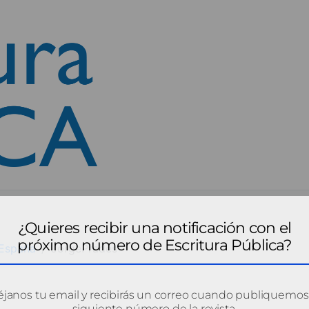
¿Quieres recibir una notificación con el
próximo número de Escritura Pública?
 España
JorgePrades
janos tu email y recibirás un correo cuando publiquemos
siguiente número de la revista.