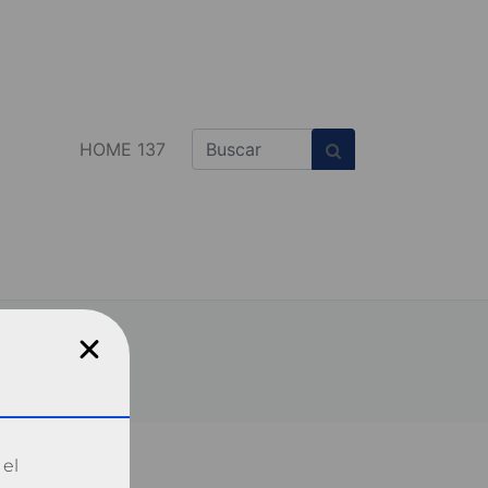
HOME 137
 el