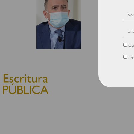
Qui
He 
© 2010, Consejo General del
Notariado