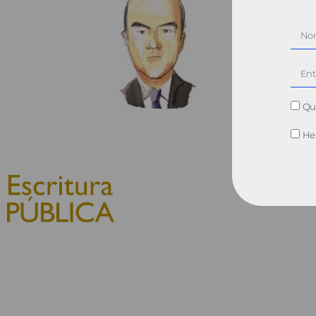
Qui
He 
© 2010, Consejo General del
Notariado