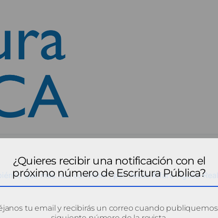
¿Quieres recibir una notificación con el
próximo número de Escritura Pública?
ién lo que más nos conviene", por Jesús Alfaro Águila-Rea
janos tu email y recibirás un correo cuando publiquemos
siguiente número de la revista.