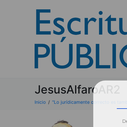
JesusAlfaroAR2
Inicio
"Lo jurídicamente correcto es tamb
Dé