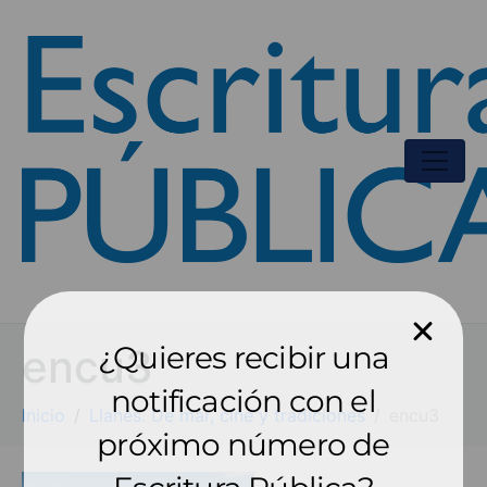
¿Quieres recibir una
encu3
notificación con el
Inicio
Llanes. De mar, cine y tradiciones
encu3
próximo número de