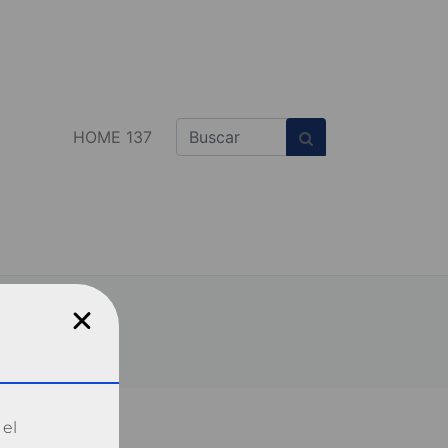
HOME 137
 el