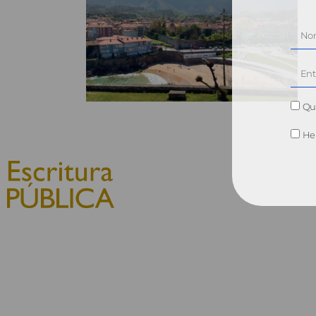
Qui
He 
© 2010, Consejo General del
Notariado