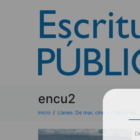
encu2
Inicio
Llanes. De mar, cine y tradiciones
Dé