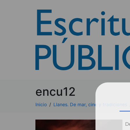
encu12
Inicio
Llanes. De mar, cine y tradiciones
Dé