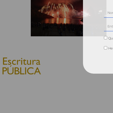
Qui
He 
© 2010, Consejo General del
Notariado