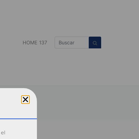
HOME 137
 el