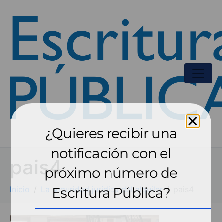
¿Quieres recibir una
notificación con el
pais4
próximo número de
Inicio
La seguridad jurídica del alquiler
Escritura Pública?
pais4