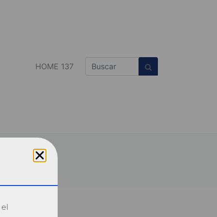
HOME 137
 el