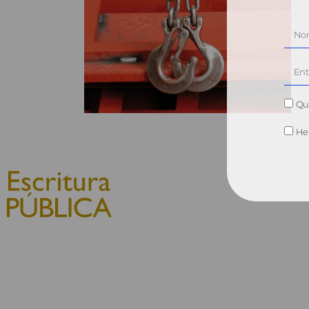
Qui
He 
© 2010, Consejo General del
Notariado