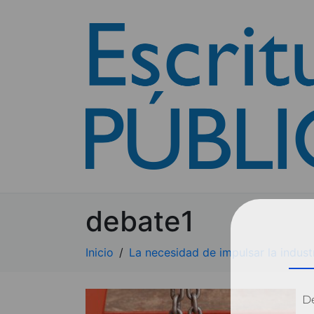
debate1
Inicio
La necesidad de impulsar la indust
Dé