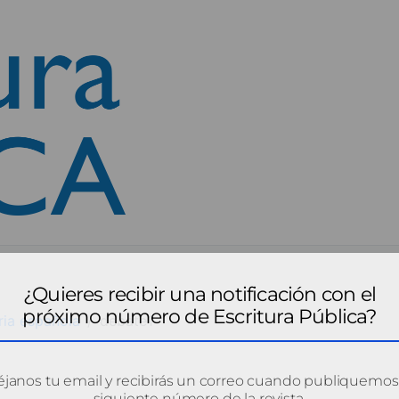
¿Quieres recibir una notificación con el
próximo número de Escritura Pública?
ria española
debate1
janos tu email y recibirás un correo cuando publiquemos
siguiente número de la revista.