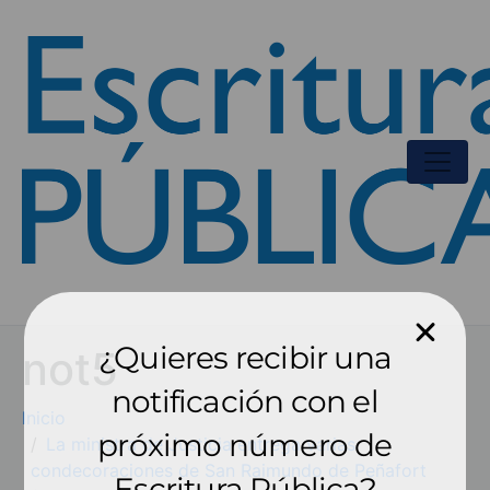
¿Quieres recibir una
not5
notificación con el
Inicio
próximo número de
La ministra de Justicia entrega varias
condecoraciones de San Raimundo de Peñafort
Escritura Pública?