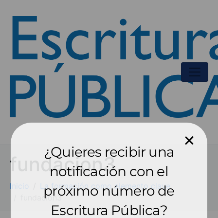
¿Quieres recibir una
fundacion3
notificación con el
Inicio
La formación como elemento clave
próximo número de
fundacion3
Escritura Pública?