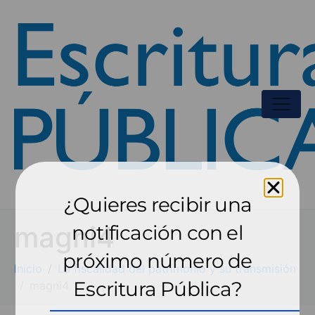
¿Quieres recibir una
magni4
notificación con el
próximo número de
Inicio
La fiscalidad del patrimonio y su transmisión
Escritura Pública?
magni4