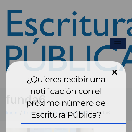
¿Quieres recibir una
notificación con el
funda6
próximo número de
Inicio
La copia electrónica notarial
Escritura Pública?
funda6