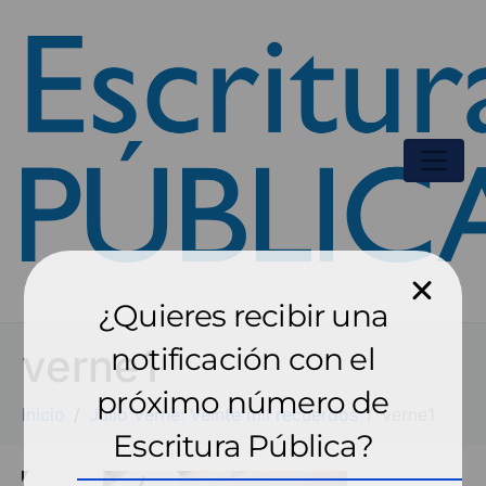
¿Quieres recibir una
verne1
notificación con el
próximo número de
Inicio
Julio Verne: Veinte mil recuerdos
verne1
Escritura Pública?