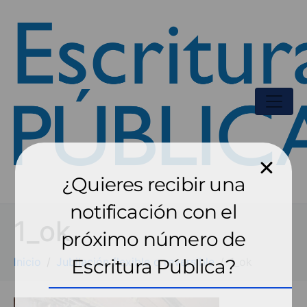
¿Quieres recibir una
notificación con el
1_ok
próximo número de
Inicio
Jubilación flexible o reversible
Escritura Pública?
1_ok