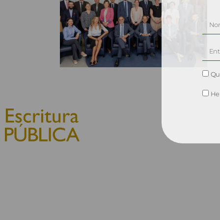
Qui
He 
© 2010, Consejo General del
Notariado