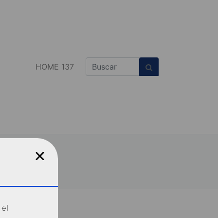
HOME 137
 el