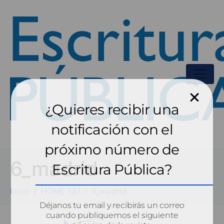
¿Quieres recibir una
notificación con el
próximo número de
6_madrid
Escritura Pública?
Inicio
HOME 137
6_madrid
Déjanos tu email y recibirás un correo
cuando publiquemos el siguiente